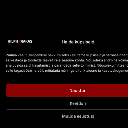
Halda küpsiseid
Parima kasutuskogemuse pakkumiseks kasutame küpsiseid ja sarnaseid tehn
salvestada ja töödelda teavet Teie seadme kohta. Nõusoleku andmine võima
analüüsida saidi kasutamist ja parandada selle toimimist. Nõusoleku mittean
selle tagasivõtmine võib mõjutada mõningaid funktsioone ja kasutuskogemus
Nõustun
Keeldun
Muuda eelistusi