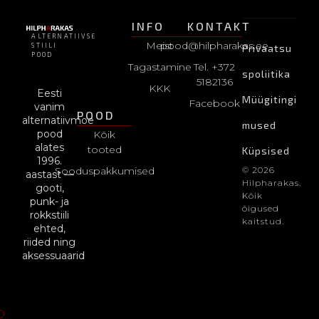
INFO
KONTAKT
ALTERNATIIVSE
Meist
pood@hilpharakas.ee
STIILI
Privaatsu
POOD
Tagastamine
Tel. +372
spoliitika
5182136
KKK
Eesti
Müügitingi
Facebook
vanim
POOD
alternatiivmoe
mused
pood
Kõik
alates
tooted
Küpsised
1996.
Sooduspakkumised
© 2026
aastast —
Hilpharakas.
gooti,
Kõik
punk- ja
õigused
rokkstiili
kaitstud.
ehted,
riided ning
aksessuaarid