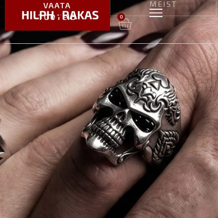
MEIST
VAATA
TOOTEID
0