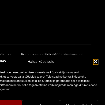
 õigused
Privaatsuspoliitika
Müügitingimused
Küpsised
Halda küpsiseid
tuskogemuse pakkumiseks kasutame küpsiseid ja sarnaseid
id, et salvestada ja töödelda teavet Teie seadme kohta. Nõusoleku
aldab meil analüüsida saidi kasutamist ja parandada selle toimimist.
itteandmine või selle tagasivõtmine võib mõjutada mõningaid funktsioone
ogemust.