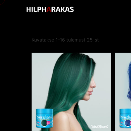
Kuvatakse 1–16 tulemust 25-st