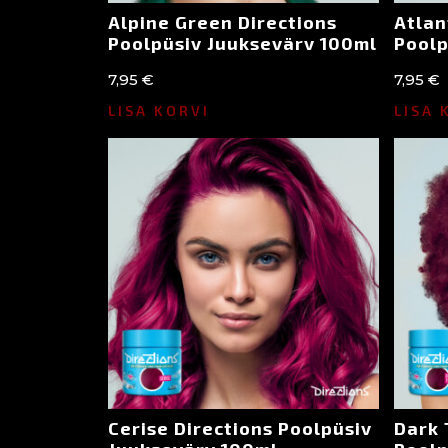
Alpine Green Directions
Atlan
Poolpüsiv Juuksevärv 100ml
Poolp
7,95
€
7,95
€
LISA KORVI
LISA 
Cerise Directions Poolpüsiv
Dark 