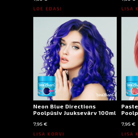
LOE EDASI
LISA 
Neon Blue Directions
Paste
Poolpüsiv Juuksevärv 100ml
Poolp
7,95
€
7,95
€
LISA KORVI
LISA 