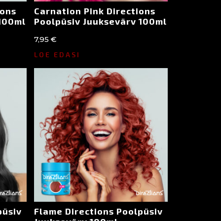
ions
Carnation Pink Directions
 100ml
Poolpüsiv Juuksevärv 100ml
7,95
€
LOE EDASI
püsiv
Flame Directions Poolpüsiv