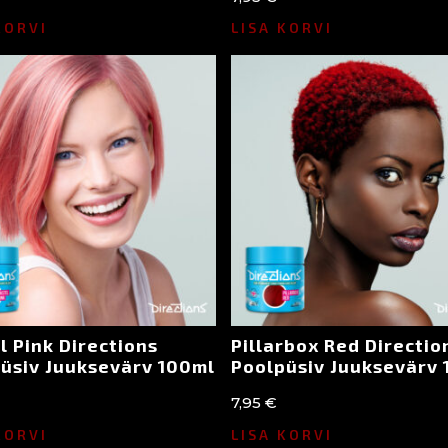
KORVI
LISA KORVI
l Pink Directions
Pillarbox Red Directio
üsiv Juuksevärv 100ml
Poolpüsiv Juuksevärv
7,95
€
KORVI
LISA KORVI