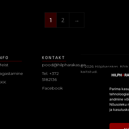
1
2
→
INFO
KONTAKT
eist
pood@hilpharakas.ee
© 2026 Hilpharakas. Kõik
kaitstud.
agastamine
Tel. +372
5182136
KKK
Facebook
Parima kasu
tehnoloogia
andmine võim
Nõusoleku m
ja kasutusk