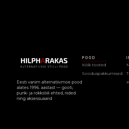
POOD
Kõik tooted
M
ALTERNATIIVSE STIILI POOD
Sooduspakkumised
T
Eesti vanim alternatiivmoe pood
alates 1996. aastast — gooti,
punk- ja rokkstiili ehted, riided
ning aksessuaarid