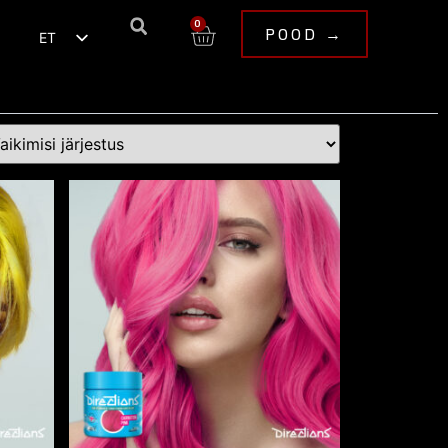
0
POOD →
ET
EN