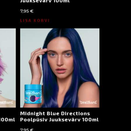
Juuksevärv 100ml
7,95
€
LISA KORVI
Midnight Blue Directions
 100ml
Poolpüsiv Juuksevärv 100ml
7,95
€