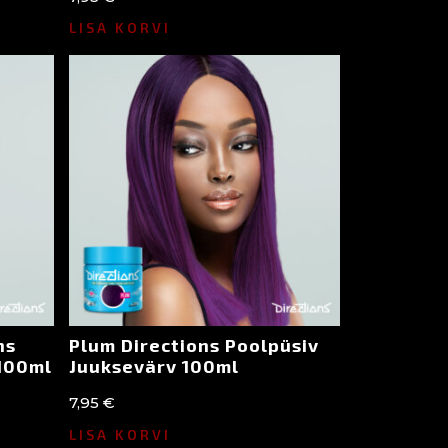
LISA KORVI
ns
Plum Directions Poolpüsiv
 100ml
Juuksevärv 100ml
7,95
€
LISA KORVI