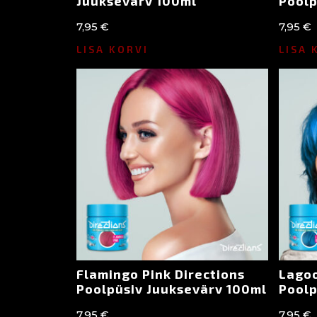
Juuksevärv 100ml
Poolp
7,95
€
7,95
€
LISA KORVI
LISA 
Flamingo Pink Directions
Lagoo
Poolpüsiv Juuksevärv 100ml
Poolp
7,95
€
7,95
€