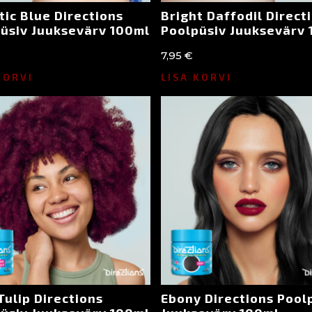
tic Blue Directions
Bright Daffodil Direct
üsiv Juuksevärv 100ml
Poolpüsiv Juuksevärv
7,95
€
KORVI
LISA KORVI
Tulip Directions
Ebony Directions Pool