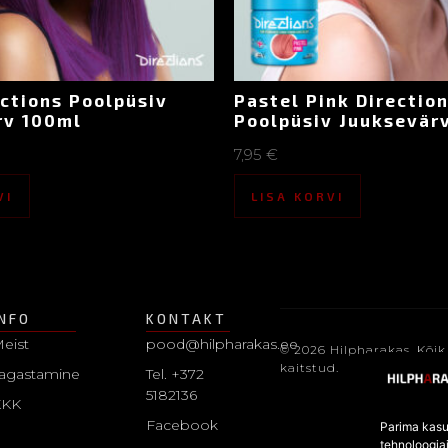
ctions Poolpüsiv
Pastel Pink Directio
rv 100ml
Poolpüsiv Juuksevär
7,95
€
VI
LISA KORVI
INFO
KONTAKT
eist
pood@hilpharakas.ee
© 2026 Hilpharakas. Kõik
kaitstud.
agastamine
Tel. +372
5182136
KKK
Facebook
Parima kasu
tehnoloogia