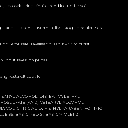
ljaks osaks ning kinnita need klambrite või
gukaupa, liikudes süstemaatiliselt kogu pea ulatuses.
tud tulemusele. Tavaliselt piisab 15–30 minutist.
ni loputusvesi on puhas.
ng vastavalt soovile.
ETEARYL ALCOHOL, DISTEAROYLETHYL
OSULFATE (AND) CETEARYL ALCOHOL,
LYCOL, CITRIC ACID, METHYLPARABEN, FORMIC
LUE 99, BASIC RED 51, BASIC VIOLET 2