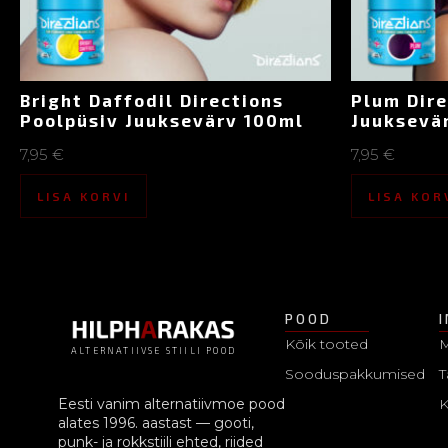
Bright Daffodil Directions
Plum Dire
Poolpüsiv Juuksevärv 100ml
Juuksevä
7,95
€
7,95
€
LISA KORVI
LISA KOR
POOD
Kõik tooted
M
ALTERNATIIVSE STIILI POOD
Sooduspakkumised
T
Eesti vanim alternatiivmoe pood
alates 1996. aastast — gooti,
punk- ja rokkstiili ehted, riided