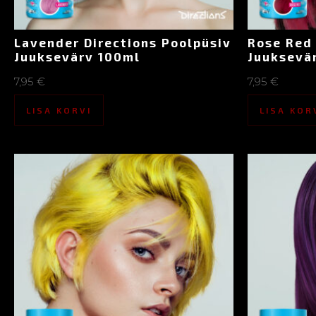
Lavender Directions Poolpüsiv
Rose Red 
Juuksevärv 100ml
Juuksevä
7,95
€
7,95
€
LISA KORVI
LISA KOR