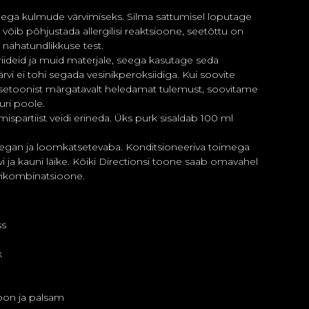
ega kulmude värvimiseks. Silma sattumisel loputage
õib põhjustada allergilisi reaktsioone, seetõttu on
 nahatundlikkuse test.
riideid ja muid materjale, seega kasutage seda
ärvi ei tohi segada vesinikperoksiidiga. Kui soovite
setoonist märgatavalt heledamat tulemust, soovitame
ri poole.
mispartiist veidi erineda. Üks purk sisaldab 100 ml
vegan ja loomkatsetevaba. Konditsioneeriva toimega
vi ja kauni läike. Kõiki Directionsi toone saab omavahel
rvikombinatsioone.
ss
k
oon ja palsam