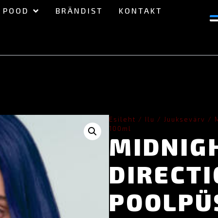
POOD
BRÄNDIST
KONTAKT
Esileht
/
Ilu
/
Juuksevärv
/ M
100ml
MIDNIG
DIRECT
POOLPÜ