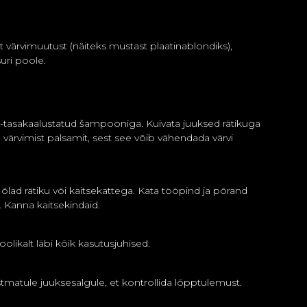
t värvimuutust (näiteks mustast plaatinablondiks),
uri poole.
-tasakaalustatud šampooniga. Kuivata juuksed rätikuga
e värvimist palsamit, sest see võib vähendada värvi
 õlad rätiku või kaitsekattega. Kata tööpind ja põrand
. Kanna kaitsekindaid.
olikalt läbi kõik kasutusjuhised.
stmatule juuksesalgule, et kontrollida lõpptulemust.