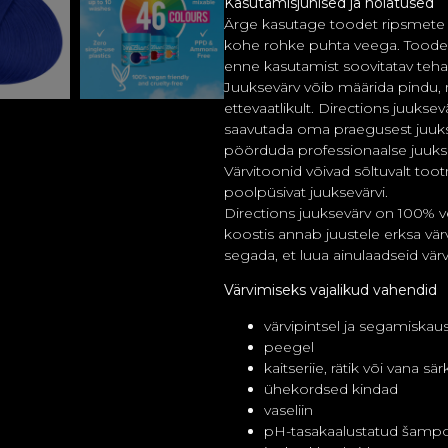
Kasutamisjuhised ja hoiatused
Ärge kasutage toodet ripsmete 
kohe rohke puhta veega. Toode v
enne kasutamist soovitatav teha
Juuksevärv võib määrida pindu, 
ettevaatlikult. Directions juuksev
saavutada oma praegusest juuk
pöörduda professionaalse juuksu
Värvitoonid võivad sõltuvalt toot
poolpüsivat juuksevärvi.
Directions juuksevärv on 100% 
koostis annab juustele erksa vär
segada, et luua ainulaadseid vä
Värvimiseks vajalikud vahendid
värvipintsel ja segamiskau
peegel
kaitseriie, rätik või vana sär
ühekordsed kindad
vaseliin
pH-tasakaalustatud šamp