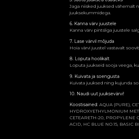
Jaga niisked juuksed vähemalt ne
juuksekummidega.
6. Kanna värv juustele
Kanna värv pintsliga juustele sal
7. Lase värvil mõjuda
Hoia värvi juustel vastavalt soovi
8. Loputa hoolikalt
Loputa juukseid sooja veega, ku
9. Kuivata ja soengusta
Kuivata juuksed ning kujunda soe
10. Naudi uut juuksevärvi!
Koostisained:
AQUA (PURE), C
HYDROXYETHYLMONIUM METH
CETEARETH-20, PROPYLENE G
ACID, HC BLUE NO.15, BASIC B