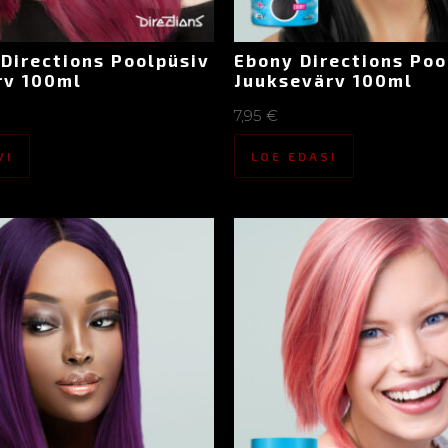
Directions Poolpüsiv
Ebony Directions Poo
rv 100ml
Juuksevärv 100ml
7,95
€
VI
LOE EDASI