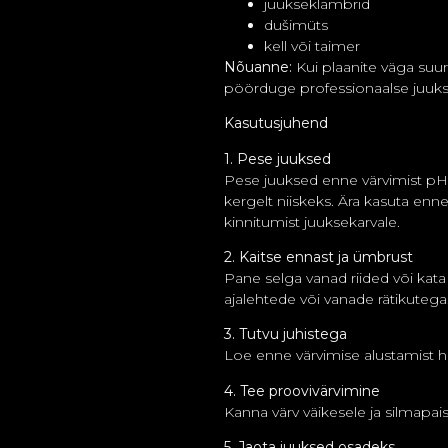
juukseklambrid
dušimüts
kell või taimer
Nõuanne:
Kui plaanite väga suur
pöörduge professionaalse juuks
Kasutusjuhend
1. Pese juuksed
Pese juuksed enne värvimist pH
kergelt niiskeks. Ära kasuta enn
kinnitumist juuksekarvale.
2. Kaitse ennast ja ümbrust
Pane selga vanad riided või kata
ajalehtede või vanade rätikutega
3. Tutvu juhistega
Loe enne värvimise alustamist ho
4. Tee proovivärvimine
Kanna värv väikesele ja silmapai
5. Jaota juuksed osadeks