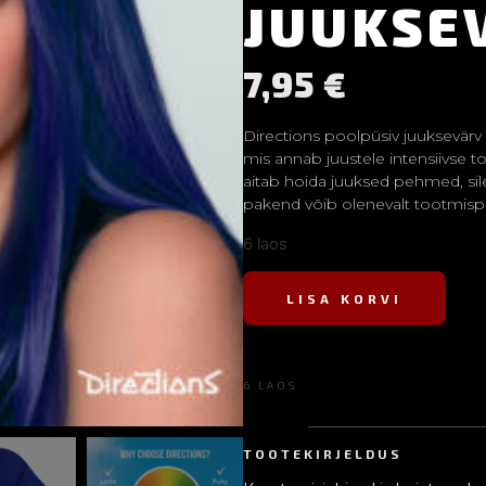
JUUKSE
7,95
€
Directions poolpüsiv juuksevärv
mis annab juustele intensiivse t
aitab hoida juuksed pehmed, sil
pakend võib olenevalt tootmispar
6 laos
LISA KORVI
6 LAOS
TOOTEKIRJELDUS