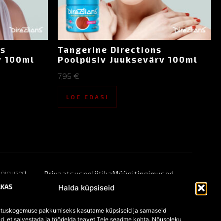
ns
Tangerine Directions
v 100ml
Poolpüsiv Juuksevärv 100ml
7,95
€
LOE EDASI
 õigused
Privaatsuspoliitika
Müügitingimused
Küpsised
Halda küpsiseid
tuskogemuse pakkumiseks kasutame küpsiseid ja sarnaseid
id, et salvestada ja töödelda teavet Teie seadme kohta. Nõusoleku