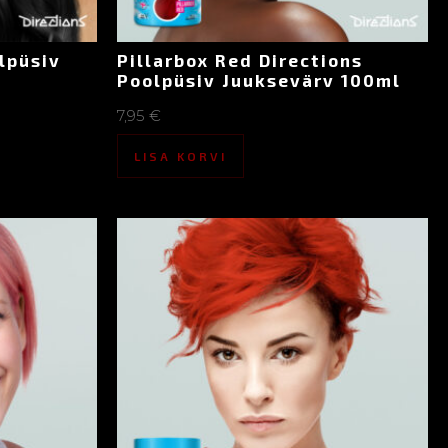
lpüsiv
Pillarbox Red Directions
Poolpüsiv Juuksevärv 100ml
7,95
€
LISA KORVI