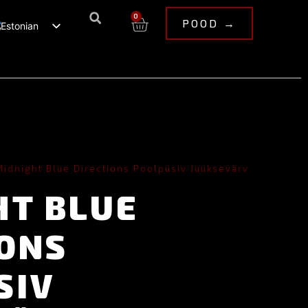
0
POOD →
Estonian
English
idnight Blue Directions Poolpüsiv Juuksevärv
HT BLUE
IONS
SIV