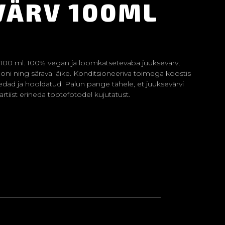
VÄRV 100ML
 100 ml. 100% vegan ja loomkatsetevaba juuksevärv,
ooni ning särava läike. Konditsioneeriva toimega koostis
edad ja hooldatud. Palun pange tähele, et juuksevärvi
tiist erineda tootefotodel kujutatust.