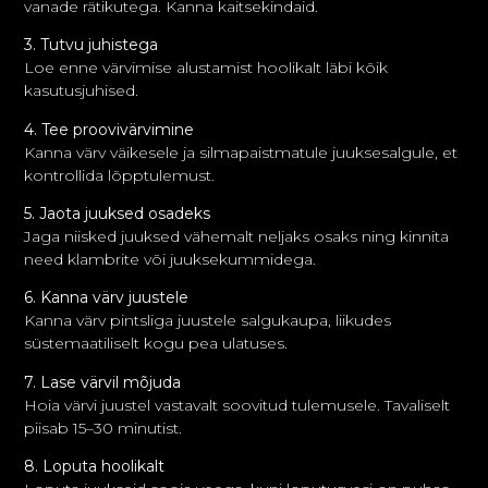
vanade rätikutega. Kanna kaitsekindaid.
3. Tutvu juhistega
Loe enne värvimise alustamist hoolikalt läbi kõik
kasutusjuhised.
4. Tee proovivärvimine
Kanna värv väikesele ja silmapaistmatule juuksesalgule, et
kontrollida lõpptulemust.
5. Jaota juuksed osadeks
Jaga niisked juuksed vähemalt neljaks osaks ning kinnita
need klambrite või juuksekummidega.
6. Kanna värv juustele
Kanna värv pintsliga juustele salgukaupa, liikudes
süstemaatiliselt kogu pea ulatuses.
7. Lase värvil mõjuda
Hoia värvi juustel vastavalt soovitud tulemusele. Tavaliselt
piisab 15–30 minutist.
8. Loputa hoolikalt