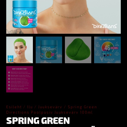
Esileht
/
Ilu
/
Juuksevärv
/ Spring Green
Directions Poolpüsiv Juuksevärv 100ml
SPRING GREEN