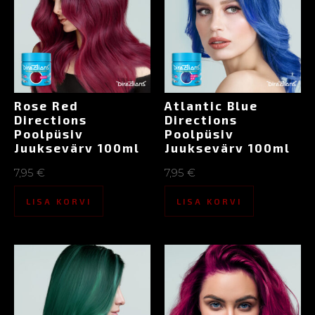
Rose Red
Atlantic Blue
Directions
Directions
Poolpüsiv
Poolpüsiv
Juuksevärv 100ml
Juuksevärv 100ml
7,95
€
7,95
€
LISA KORVI
LISA KORVI