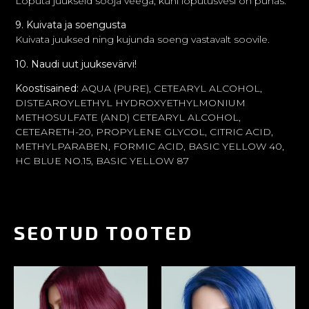
Loputa juukseid sooja veega, kuni loputusvesi on puhas.
9. Kuivata ja soengusta
Kuivata juuksed ning kujunda soeng vastavalt soovile.
10. Naudi uut juuksevärvi!
Koostisained:
AQUA (PURE), CETEARYL ALCOHOL,
DISTEAROYLETHYL HYDROXYETHYLMONIUM
METHOSULFATE (AND) CETEARYL ALCOHOL,
CETEARETH-20, PROPYLENE GLYCOL, CITRIC ACID,
METHYLPARABEN, FORMIC ACID, BASIC YELLOW 40,
HC BLUE NO.15, BASIC YELLOW 87
SEOTUD TOOTED