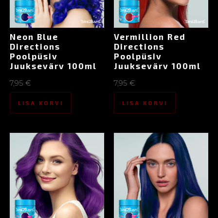
Neon Blue
Vermillion Red
Directions
Directions
Poolpüsiv
Poolpüsiv
Juuksevärv 100ml
Juuksevärv 100ml
7,95
€
7,95
€
LISA KORVI
LISA KORVI