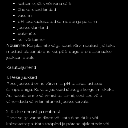
kaitseriie, rätik või vana särk
ühekordsed kindad
vaseliin
pH-tasakaalustatud šampoon ja palsam
juukseklambrid
dušimüts
kell või taimer
Nõuanne:
Kui plaanite väga suurt värvimuutust (näiteks
mustast plaatinablondiks), pöörduge professionaalse
juuksuri poole.
Kasutusjuhend
1. Pese juuksed
Pese juuksed enne värvimist pH-tasakaalustatud
šampooniga. Kuivata juuksed rätikuga kergelt niiskeks.
Ära kasuta enne värvimist palsamit, sest see võib
vähendada värvi kinnitumist juuksekarvale.
2. Kaitse ennast ja ümbrust
Pane selga vanad riided või kata õlad rätiku või
kaitsekattega. Kata tööpind ja põrand ajalehtede või