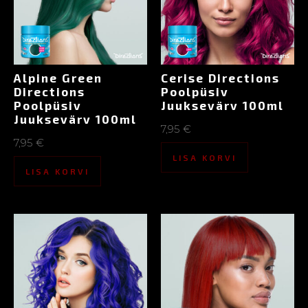
Alpine Green
Cerise Directions
Directions
Poolpüsiv
Poolpüsiv
Juuksevärv 100ml
Juuksevärv 100ml
7,95
€
7,95
€
LISA KORVI
LISA KORVI