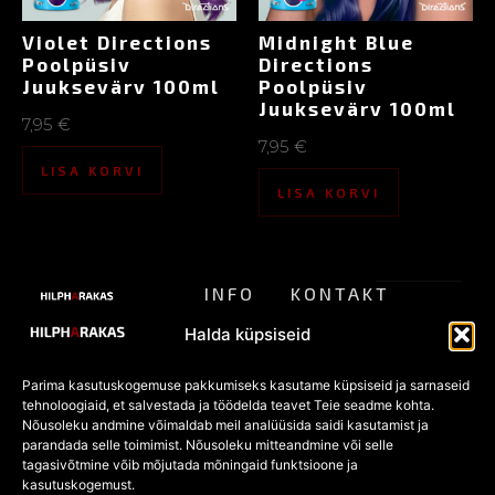
Violet Directions
Midnight Blue
Poolpüsiv
Directions
Juuksevärv 100ml
Poolpüsiv
Juuksevärv 100ml
7,95
€
7,95
€
LISA KORVI
LISA KORVI
INFO
KONTAKT
ALTERNATIIVSE
Meist
pood@hilpharakas.ee
STIILI
Privaatsu
Halda küpsiseid
POOD
Tagastamine
Tel. +372
spoliitika
5182136
Parima kasutuskogemuse pakkumiseks kasutame küpsiseid ja sarnaseid
KKK
Eesti
tehnoloogiaid, et salvestada ja töödelda teavet Teie seadme kohta.
Müügitingi
Facebook
vanim
Nõusoleku andmine võimaldab meil analüüsida saidi kasutamist ja
POOD
alternatiivmoe
parandada selle toimimist. Nõusoleku mitteandmine või selle
mused
pood
Kõik
tagasivõtmine võib mõjutada mõningaid funktsioone ja
alates
tooted
kasutuskogemust.
Küpsised