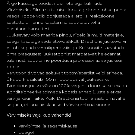
Ärge kasutage toodet ripsmete ega kulmude
värvimiseks. Silma sattumisel loputage kohe rohke puhta
veega. Toode võib põhjustada allergilisi reaktsioone,
seetõttu on enne kasutamist soovitatav teha
nahatundlikkuse test.
Juuksevärv võib määrida pindu, riideid ja muid materjale,
seega kasutage seda ettevaatlikult. Directions juuksevärvi
ei tohi segada vesinikperoksiidiga. Kui soovite saavutada
oma praegusest juuksetoonist märgatavalt heledamat
tulemust, soovitame pöörduda professionaalse juuksuri
poole.
Värvitoonid võivad sõltuvalt tootmispartiist veidi erineda.
Üks purk sisaldab 100 ml poolpüsivat juuksevärvi.
Directions juuksevärv on 100% vegan ja loomkatsetevaba.
Konditsioneeriva toimega koostis annab juustele erksa
värvi ja kauni läike. Kõiki Directionsi toone saab omavahel
segada, et luua ainulaadseid värvikombinatsioone.
Värvimiseks vajalikud vahendid
värvipintsel ja segamiskauss
peegel