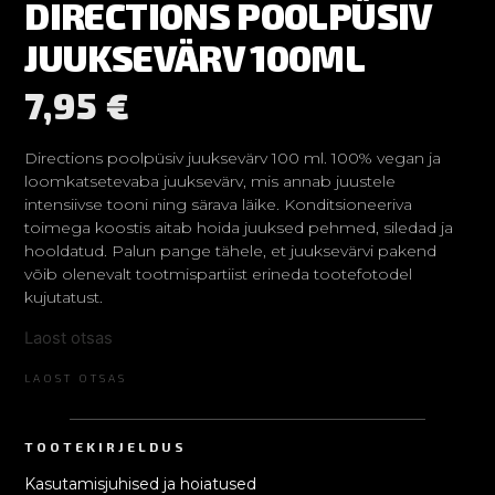
DIRECTIONS POOLPÜSIV
JUUKSEVÄRV 100ML
7,95
€
Directions poolpüsiv juuksevärv 100 ml. 100% vegan ja
loomkatsetevaba juuksevärv, mis annab juustele
intensiivse tooni ning särava läike. Konditsioneeriva
toimega koostis aitab hoida juuksed pehmed, siledad ja
hooldatud. Palun pange tähele, et juuksevärvi pakend
võib olenevalt tootmispartiist erineda tootefotodel
kujutatust.
Laost otsas
LAOST OTSAS
TOOTEKIRJELDUS
Kasutamisjuhised ja hoiatused