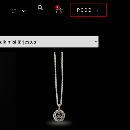
0
POOD →
ET
EN