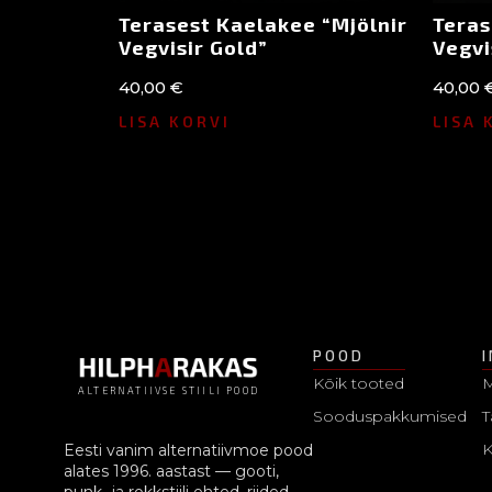
Terasest Kaelakee “Mjölnir
Teras
Vegvisir Gold”
Vegvi
40,00
€
40,00
LISA KORVI
LISA 
POOD
Kõik tooted
M
ALTERNATIIVSE STIILI POOD
Sooduspakkumised
T
Eesti vanim alternatiivmoe pood
alates 1996. aastast — gooti,
punk- ja rokkstiili ehted, riided