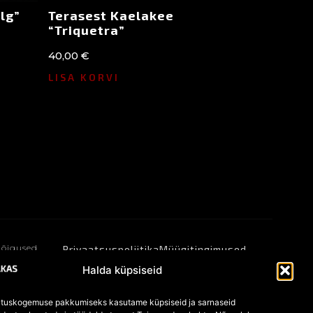
lg”
Terasest Kaelakee
“Triquetra”
40,00
€
LISA KORVI
 õigused
Privaatsuspoliitika
Müügitingimused
Küpsised
Halda küpsiseid
tuskogemuse pakkumiseks kasutame küpsiseid ja sarnaseid