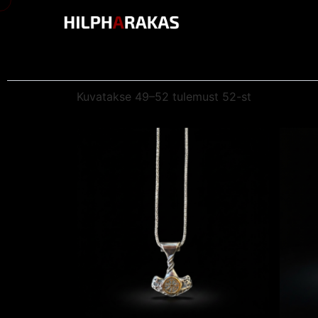
Kuvatakse 49–52 tulemust 52-st