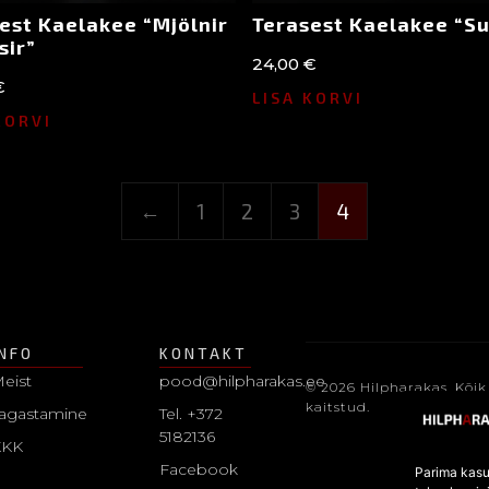
est Kaelakee “Mjölnir
Terasest Kaelakee “Su
sir”
24,00
€
€
LISA KORVI
KORVI
←
1
2
3
4
INFO
KONTAKT
eist
pood@hilpharakas.ee
© 2026 Hilpharakas. Kõik
kaitstud.
agastamine
Tel. +372
5182136
KKK
Facebook
Parima kasu