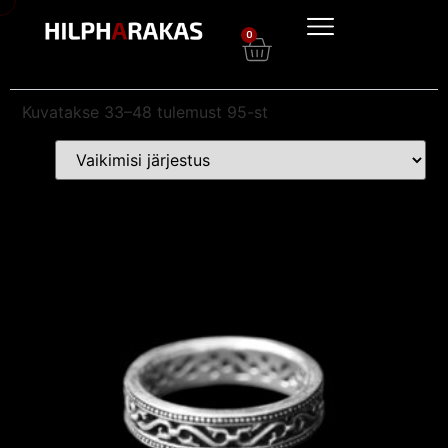
0
Kuvatakse 33–48 tulemust 95-st