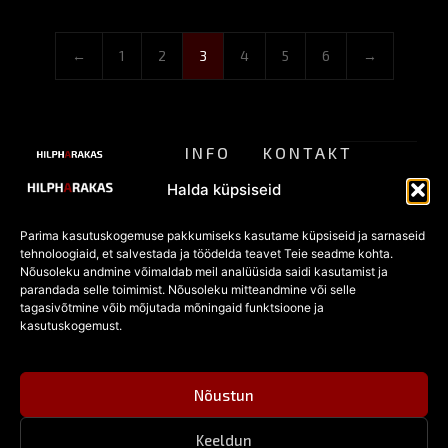
←
1
2
3
4
5
6
→
INFO
KONTAKT
ALTERNATIIVSE
Meist
pood@hilpharakas.ee
STIILI
Privaatsu
Halda küpsiseid
POOD
Tagastamine
Tel. +372
spoliitika
5182136
Parima kasutuskogemuse pakkumiseks kasutame küpsiseid ja sarnaseid
KKK
Eesti
tehnoloogiaid, et salvestada ja töödelda teavet Teie seadme kohta.
Müügitingi
Facebook
vanim
Nõusoleku andmine võimaldab meil analüüsida saidi kasutamist ja
POOD
alternatiivmoe
parandada selle toimimist. Nõusoleku mitteandmine või selle
mused
pood
Kõik
tagasivõtmine võib mõjutada mõningaid funktsioone ja
alates
tooted
kasutuskogemust.
Küpsised
1996.
Sooduspakkumised
© 2026
aastast —
Hilpharakas.
gooti,
Kõik
Nõustun
punk- ja
õigused
rokkstiili
kaitstud.
ehted,
Keeldun