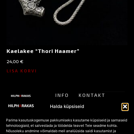
Kaelakee “Thori Haamer”
24,00
€
LISA KORVI
INFO
KONTAKT
ALTERNATIIVSE
Meist
pood@hilpharakas.ee
STIILI
Privaatsu
Halda küpsiseid
POOD
Tagastamine
Tel. +372
spoliitika
5182136
Parima kasutuskogemuse pakkumiseks kasutame küpsiseid ja sarnaseid
KKK
Eesti
tehnoloogiaid, et salvestada ja töödelda teavet Teie seadme kohta.
Müügitingi
Facebook
vanim
Nõusoleku andmine võimaldab meil analüüsida saidi kasutamist ja
POOD