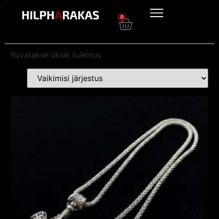
0
Kuvatakse üksik tulemus