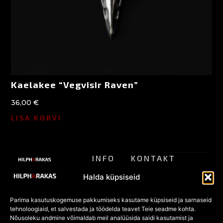
Kaelakee “Vegvisir Raven”
36,00
€
LISA KORVI
INFO
KONTAKT
ALTERNATIIVSE
Meist
pood@hilpharakas.ee
STIILI
Privaatsu
Halda küpsiseid
POOD
Tagastamine
Tel. +372
spoliitika
5182136
Parima kasutuskogemuse pakkumiseks kasutame küpsiseid ja sarnaseid
KKK
Eesti
tehnoloogiaid, et salvestada ja töödelda teavet Teie seadme kohta.
Müügitingi
Facebook
vanim
Nõusoleku andmine võimaldab meil analüüsida saidi kasutamist ja
POOD