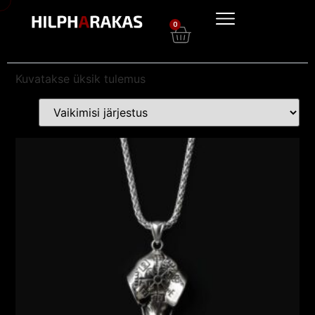
0
Kuvatakse üksik tulemus