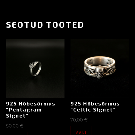
SEOTUD TOOTED
925 Hõbesõrmus
925 Hõbesõrmus
“Pentagram
“Celtic Signet”
Signet”
70,00
€
50,00
€
VALI