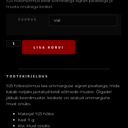
925 hõbesõrmus keldi sõlmedega signet-pealisega ja
musta onüksiga keskel.
SUURUS
LISA KORVI
TOOTEKIRJELDUS
925 hõbesõrmus laia ümmarguse signet-pealisega, mida
katab neljaks jaotatud keldi sõlmede muster. Õlgadel
jätkub keerdmuster, keskele on seatud ümmargune
must onüks.
Materjal: 925 hõbe
Kaal: 9 g
Kivi: Must onüks