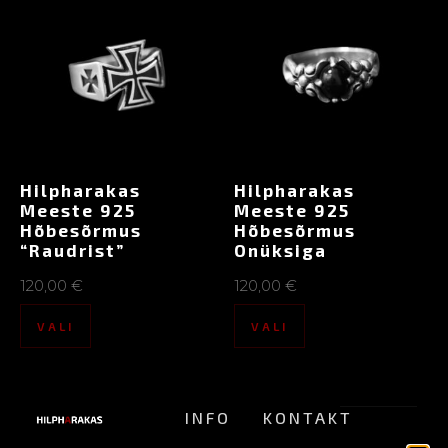
Hilpharakas
Hilpharakas
Meeste 925
Meeste 925
Hõbesõrmus
Hõbesõrmus
“Raudrist”
Onüksiga
120,00
€
120,00
€
VALI
VALI
INFO
KONTAKT
ALTERNATIIVSE
Meist
pood@hilpharakas.ee
STIILI