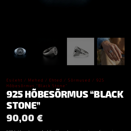
Esileht
/
Mehed
/
Ehted
/
Sõrmused
/ 925
Hõbesõrmus “Black Stone”
925 HÕBESÕRMUS “BLACK
STONE”
90,00
€