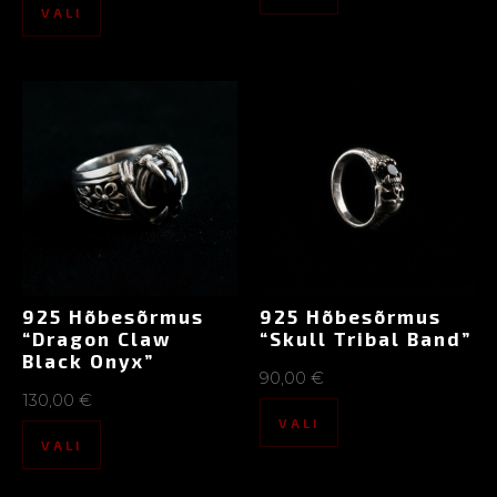
VALI
925 Hõbesõrmus
925 Hõbesõrmus
“Dragon Claw
“Skull Tribal Band”
Black Onyx”
90,00
€
130,00
€
VALI
VALI