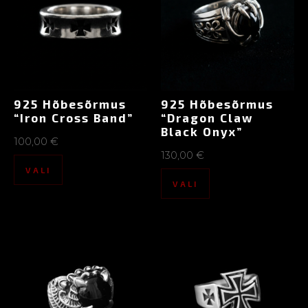
925 Hõbesõrmus
925 Hõbesõrmus
“Iron Cross Band”
“Dragon Claw
Black Onyx”
100,00
€
130,00
€
VALI
VALI