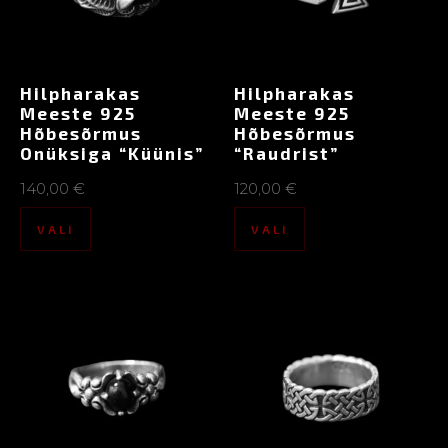
Hilpharakas
Hilpharakas
Meeste 925
Meeste 925
Hõbesõrmus
Hõbesõrmus
Onüksiga “Küünis”
“Raudrist”
140,00
€
120,00
€
VALI
VALI