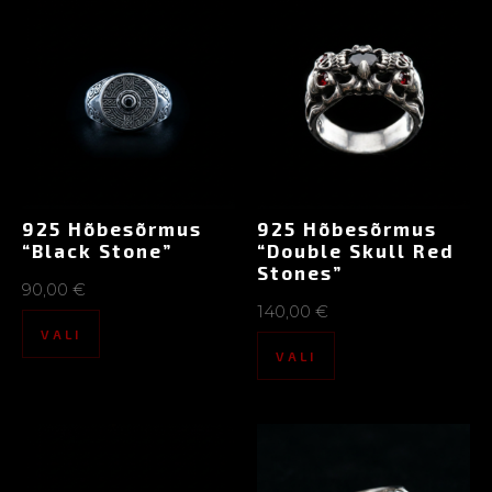
925 Hõbesõrmus
925 Hõbesõrmus
“Black Stone”
“Double Skull Red
Stones”
90,00
€
140,00
€
VALI
VALI