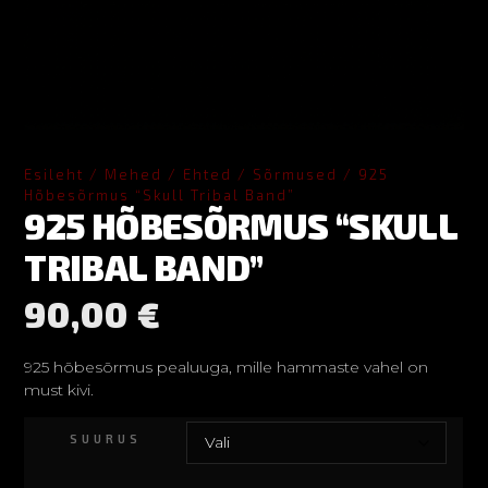
Esileht
/
Mehed
/
Ehted
/
Sõrmused
/ 925
Hõbesõrmus “Skull Tribal Band”
925 HÕBESÕRMUS “SKULL
TRIBAL BAND”
90,00
€
925 hõbesõrmus pealuuga, mille hammaste vahel on
must kivi.
SUURUS