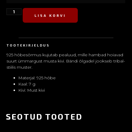
LISA KORVI
TOOTEKIRJELDUS
925 hõbesõrmus kujutab pealuud, mille hambad hoiavad
suurt ümmargust musta kivi. Bändi õlgadel jookseb tribal-
stiilis muster.
Materjal: 925 hõbe
Kaal: 7 g
Kivi: Must kivi
SEOTUD TOOTED