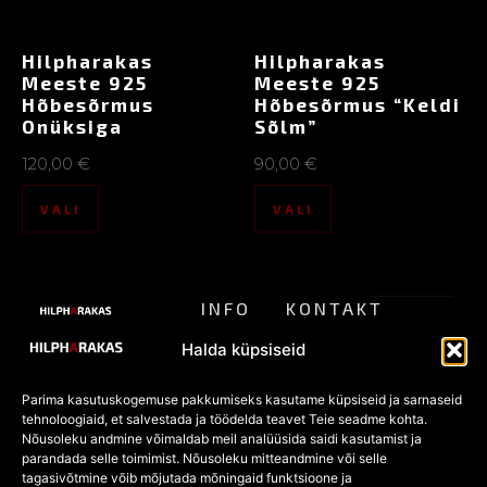
Hilpharakas
Hilpharakas
Meeste 925
Meeste 925
Hõbesõrmus
Hõbesõrmus “Keldi
Onüksiga
Sõlm”
120,00
€
90,00
€
VALI
VALI
INFO
KONTAKT
ALTERNATIIVSE
Meist
pood@hilpharakas.ee
STIILI
Privaatsu
Halda küpsiseid
POOD
Tagastamine
Tel. +372
spoliitika
5182136
Parima kasutuskogemuse pakkumiseks kasutame küpsiseid ja sarnaseid
KKK
Eesti
tehnoloogiaid, et salvestada ja töödelda teavet Teie seadme kohta.
Müügitingi
Facebook
vanim
Nõusoleku andmine võimaldab meil analüüsida saidi kasutamist ja
POOD
alternatiivmoe
parandada selle toimimist. Nõusoleku mitteandmine või selle
mused
pood
Kõik
tagasivõtmine võib mõjutada mõningaid funktsioone ja