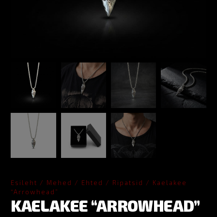
Esileht
/
Mehed
/
Ehted
/
Ripatsid
/ Kaelakee
“Arrowhead”
KAELAKEE “ARROWHEAD”