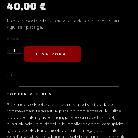
40,00
€
Meeste roostevabast terasest kaelakee nooleotsaku
kujulise ripatsiga.
2 laos
LISA KORVI
2 LAOS
TOOTEKIRJELDUS
See meeste kaelakee on valmistatud vastupidavast
roostevabast terasest. Ripats on nooleotsaku kujuline
koos keeruka graveeringuga. See on roostekindel,
niiskuskindel, higikindel ja hüpoallergeenne. Vastupidav
igapäevaseks kandmiseks, ei tuhmu ega jäta nahale
rohelist värvi. Mugav kanda ja sobib ka tundlikule nahale.