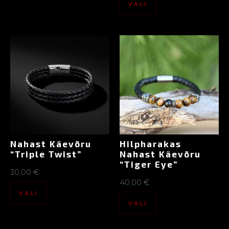
VALI
Nahast Käevõru
Hilpharakas
“Triple Twist”
Nahast Käevõru
“Tiger Eye”
30,00
€
40,00
€
VALI
VALI