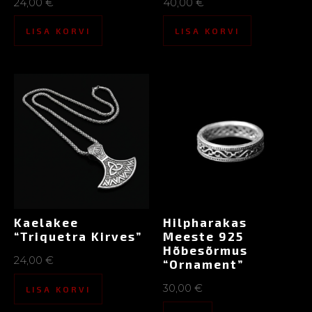
24,00
€
40,00
€
LISA KORVI
LISA KORVI
Kaelakee
Hilpharakas
“Triquetra Kirves”
Meeste 925
Hõbesõrmus
24,00
€
“Ornament”
30,00
€
LISA KORVI