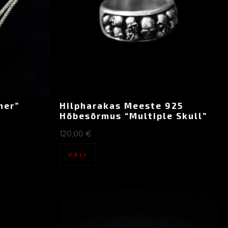
mer”
Hilpharakas Meeste 925
Hõbesõrmus “Multiple Skull”
120,00
€
VALI