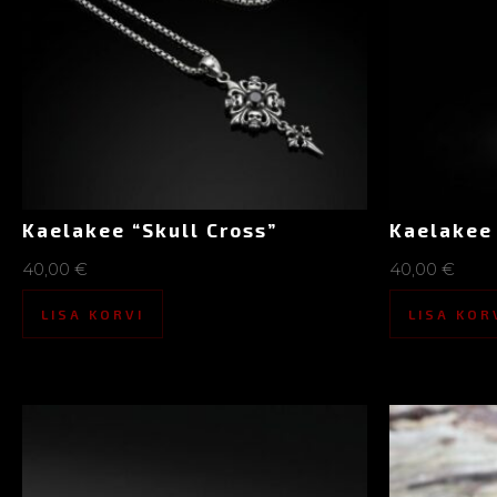
Kaelakee “Skull Cross”
Kaelakee
40,00
€
40,00
€
LISA KORVI
LISA KOR