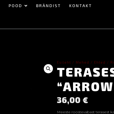
POOD
BRÄNDIST
KONTAKT
Esileht
/
Mehed
/
Ehted
/
R
TERASE
“ARROW
36,00
€
Meeste roostevabast terasest kae