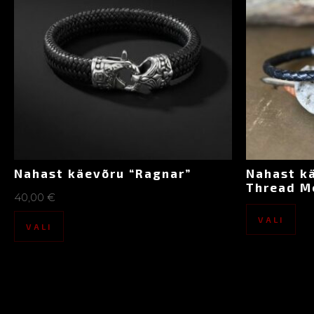
Nahast käevõru “Ragnar”
Nahast kä
Thread M
40,00
€
VALI
VALI