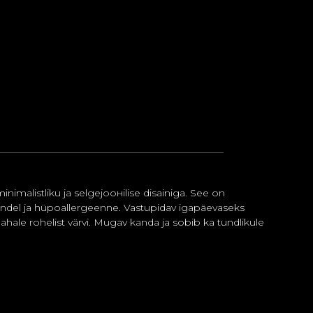
nimalistliku ja selgejoонilise disainiga. See on
ikindel ja hüpoallergeenne. Vastupidav igapäevaseks
hale rohelist värvi. Mugav kanda ja sobib ka tundlikule