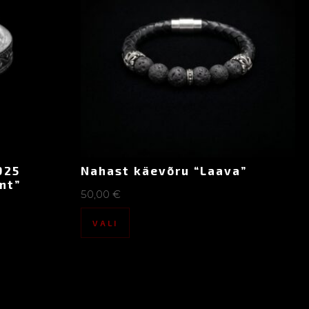
925
Nahast käevõru “Laava”
nt”
50,00
€
VALI