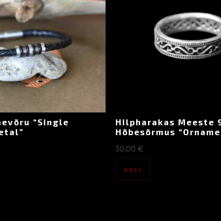
evõru “Single
Hilpharakas Meeste 
etal”
Hõbesõrmus “Orname
30,00
€
VALI