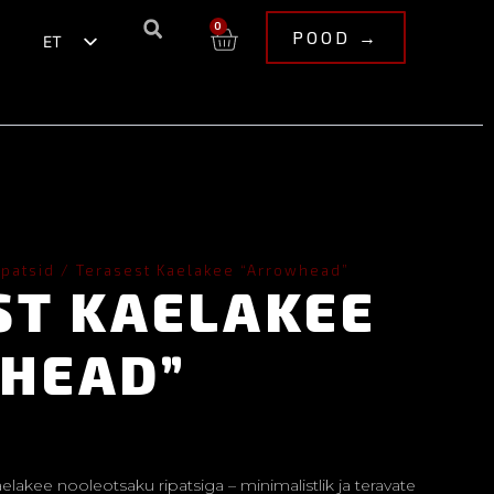
0
POOD →
ET
EN
ipatsid
/ Terasest Kaelakee “Arrowhead”
ST KAELAKEE
HEAD”
lakee nooleotsaku ripatsiga – minimalistlik ja teravate