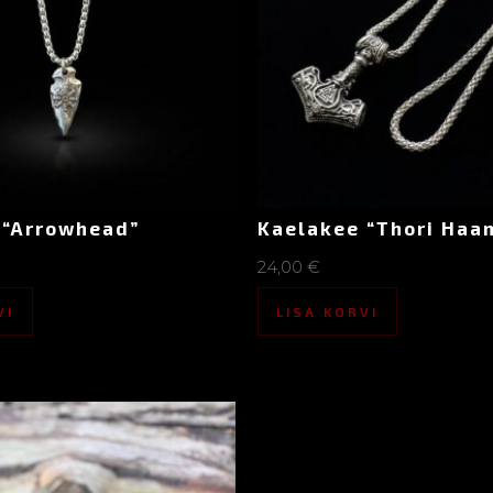
 “Arrowhead”
Kaelakee “Thori Haa
24,00
€
VI
LISA KORVI