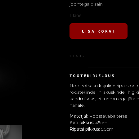
joontega disain.
1 laos
LISA KORVI
1 LAOS
TOOTEKIRJELDUS
Nooleotsaku kujuline ripats on mi
roostekindel, niiskuskindel, hig
kandmiseks, ei tuhmu ega jäta na
nahale.
Materjal:
Roostevaba teras
Keti pikkus:
45cm
Ripatsi pikkus:
5,5cm