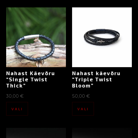
Nahast Käevõru
Nahast käevõru
“Single Twist
“Triple Twist
Thick”
Bloom”
30,00
€
50,00
€
VALI
VALI