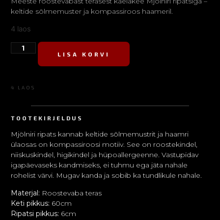
Meeste roostevabast terasest kaelakee Mjölniri ripatsiga –
keltide sõlmemuster ja kompassiroos haameril.
4 laos
LISA KORVI
4 LAOS
TOOTEKIRJELDUS
Mjölniri ripats kannab keltide sõlmemustrit ja haamri
ülaosas on kompassiroosi motiiv. See on roostekindel,
niiskuskindel, higikindel ja hüpoallergeenne. Vastupidav
igapäevaseks kandmiseks, ei tuhmu ega jäta nahale
rohelist värvi. Mugav kanda ja sobib ka tundlikule nahale.
Materjal:
Roostevaba teras
Keti pikkus:
60cm
Ripatsi pikkus:
6cm