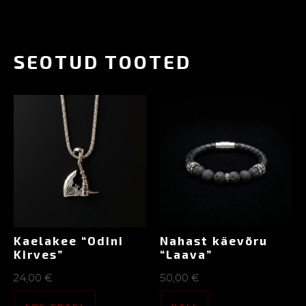
SEOTUD TOOTED
Kaelakee “Odini
Nahast käevõru
Kirves”
“Laava”
24,00
€
50,00
€
LOE EDASI
VALI