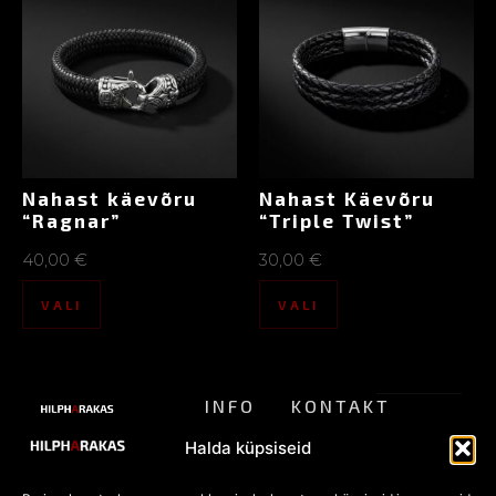
Nahast käevõru
Nahast Käevõru
“Ragnar”
“Triple Twist”
40,00
€
30,00
€
VALI
VALI
INFO
KONTAKT
ALTERNATIIVSE
Meist
pood@hilpharakas.ee
STIILI
Privaatsu
Halda küpsiseid
POOD
Tagastamine
Tel. +372
spoliitika
5182136