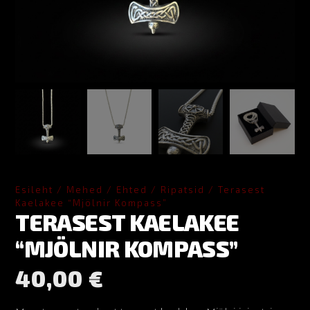
Esileht
/
Mehed
/
Ehted
/
Ripatsid
/ Terasest
Kaelakee “Mjölnir Kompass”
TERASEST KAELAKEE
“MJÖLNIR KOMPASS”
40,00
€