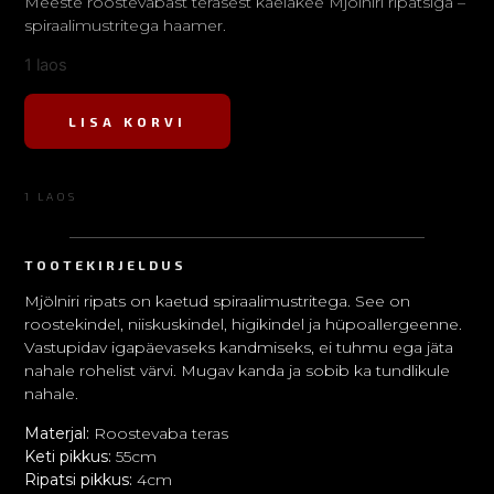
Meeste roostevabast terasest kaelakee Mjölniri ripatsiga –
spiraalimustritega haamer.
1 laos
LISA KORVI
1 LAOS
TOOTEKIRJELDUS
Mjölniri ripats on kaetud spiraalimustritega. See on
roostekindel, niiskuskindel, higikindel ja hüpoallergeenne.
Vastupidav igapäevaseks kandmiseks, ei tuhmu ega jäta
nahale rohelist värvi. Mugav kanda ja sobib ka tundlikule
nahale.
Materjal:
Roostevaba teras
Keti pikkus:
55cm
Ripatsi pikkus:
4cm