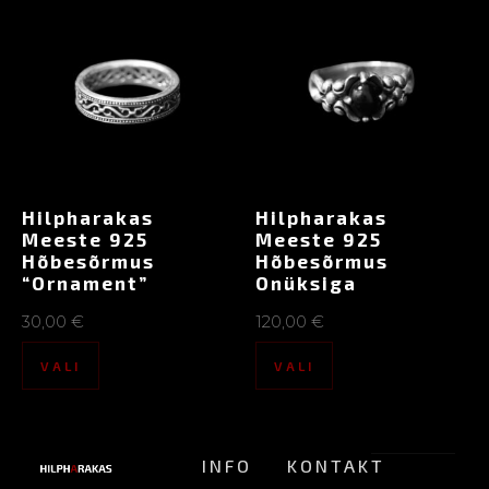
Hilpharakas
Hilpharakas
Meeste 925
Meeste 925
Hõbesõrmus
Hõbesõrmus
“Ornament”
Onüksiga
30,00
€
120,00
€
VALI
VALI
INFO
KONTAKT
ALTERNATIIVSE