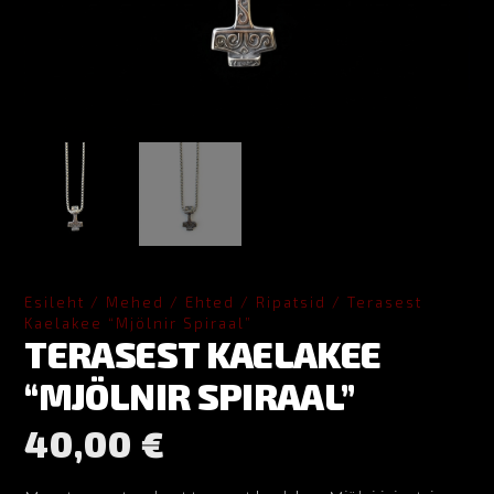
Esileht
/
Mehed
/
Ehted
/
Ripatsid
/ Terasest
Kaelakee “Mjölnir Spiraal”
TERASEST KAELAKEE
“MJÖLNIR SPIRAAL”
40,00
€