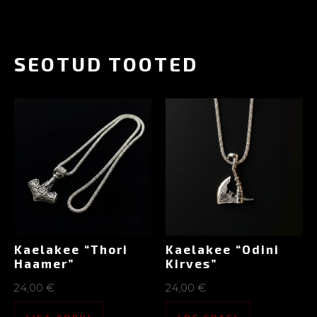
SEOTUD TOOTED
Kaelakee “Thori
Kaelakee “Odini
Haamer”
Kirves”
24,00
€
24,00
€
LISA KORVI
LOE EDASI