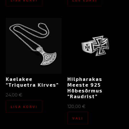
Kaelakee
Hilpharakas
“Triquetra Kirves”
Meeste 925
Hõbesõrmus
24,00
€
“Raudrist”
120,00
€
LISA KORVI
VALI