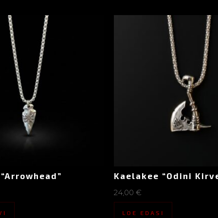
 “Arrowhead”
Kaelakee “Odini Kirv
24,00
€
VI
LOE EDASI