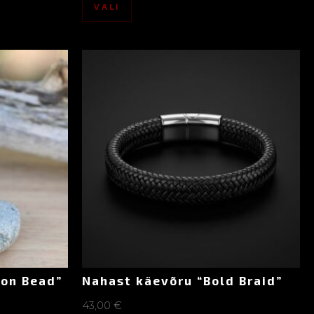
VALI
ion Bead”
Nahast käevõru “Bold Braid”
43,00
€