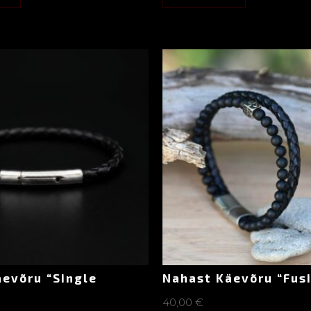
evõru “Single
Nahast Käevõru “Fus
40,00
€