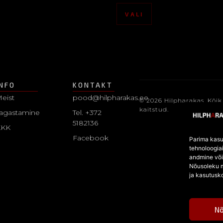
VALI
INFO
KONTAKT
eist
pood@hilpharakas.ee
© 2026 Hilpharakas. Kõik
kaitstud.
agastamine
Tel. +372
5182136
KKK
Facebook
Parima kasu
tehnoloogia
andmine võim
Nõusoleku m
ja kasutusk
N