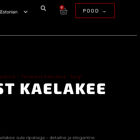
0
POOD →
Estonian
English
ipatsid
/ Terasest Kaelakee “Sulg”
ST KAELAKEE
lakee sule ripatsiga – detailne ja elegantne.