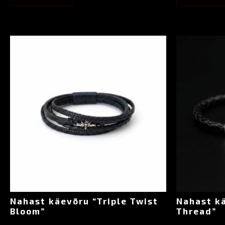
Nahast käevõru “Triple Twist
Nahast kä
Bloom”
Thread”