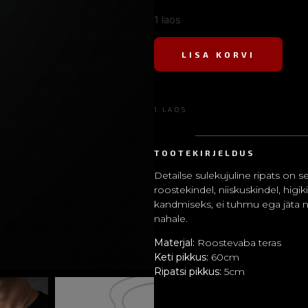
1 laos
LISA KORVI
1 LAOS
TOOTEKIRJELDUS
Detailse sulekujuline ripats on s
roostekindel, niiskuskindel, hig
kandmiseks, ei tuhmu ega jäta na
nahale.
Materjal:
Roostevaba teras
Keti pikkus:
60cm
Ripatsi pikkus:
5cm