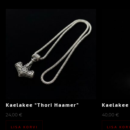
Kaelakee “Thori Haamer”
Kaelakee
24,00
€
40,00
€
LISA KORVI
LISA KOR