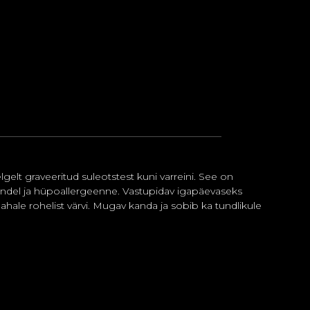
elgelt graveeritud suleotstest kuni varreini. See on
ikindel ja hüpoallergeenne. Vastupidav igapäevaseks
hale rohelist värvi. Mugav kanda ja sobib ka tundlikule