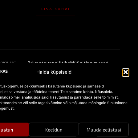
LISA KORVI
 õigused
Privaatsuspoliitika
Müügitingimused
Küpsised
Halda küpsiseid
tuskogemuse pakkumiseks kasutame küpsiseid ja sarnaseid
id, et salvestada ja töödelda teavet Teie seadme kohta. Nõusoleku
aldab meil analüüsida saidi kasutamist ja parandada selle toimimist.
itteandmine või selle tagasivõtmine võib mõjutada mõningaid funktsioone
ogemust.
õustun
Keeldun
Muuda eelistusi
EN