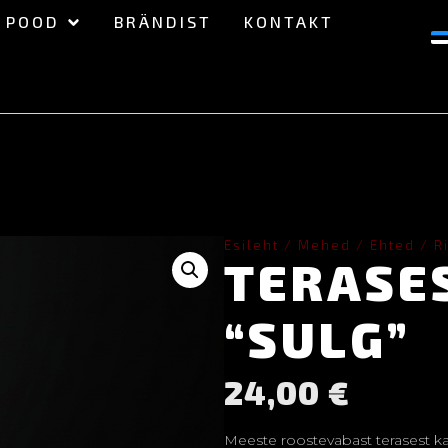
POOD
BRÄNDIST
KONTAKT
Esileht
/
Mehed
/
Ehted
/
R
TERASE
“SULG”
24,00
€
Meeste roostevabast terasest kae