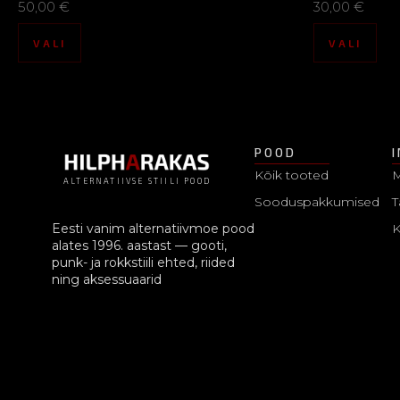
50,00
€
30,00
€
VALI
VALI
POOD
Kõik tooted
M
ALTERNATIIVSE STIILI POOD
Sooduspakkumised
T
Eesti vanim alternatiivmoe pood
alates 1996. aastast — gooti,
punk- ja rokkstiili ehted, riided
ning aksessuaarid