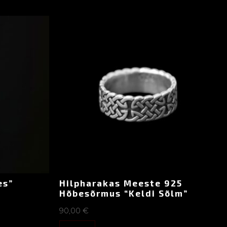
es”
Hilpharakas Meeste 925
Hõbesõrmus “Keldi Sõlm”
90,00
€