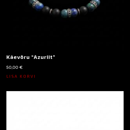
Käevõru “Azuriit”
50,00
€
LISA KORVI