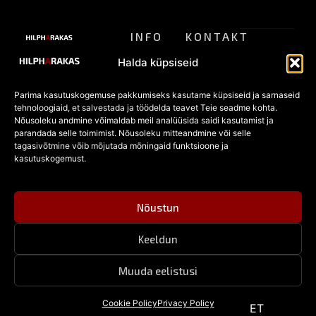
INFO
KONTAKT
ALTERNATIIVSE
Meist
pood@hilpharakas.ee
STIILI
Privaatsu
Halda küpsiseid
POOD
Tagastamine
Tel. +372
spoliitika
5182136
Parima kasutuskogemuse pakkumiseks kasutame küpsiseid ja sarnaseid
KKK
Eesti
tehnoloogiaid, et salvestada ja töödelda teavet Teie seadme kohta.
Müügitingi
Facebook
vanim
Nõusoleku andmine võimaldab meil analüüsida saidi kasutamist ja
POOD
alternatiivmoe
parandada selle toimimist. Nõusoleku mitteandmine või selle
mused
pood
Kõik
tagasivõtmine võib mõjutada mõningaid funktsioone ja
alates
tooted
kasutuskogemust.
Küpsised
1996.
Sooduspakkumised
© 2026
aastast —
Hilpharakas.
gooti,
Kõik
Nõustun
punk- ja
õigused
rokkstiili
kaitstud.
ehted,
Keeldun
riided ning
aksessuaarid
Muuda eelistusi
EN
Cookie Policy
Privacy Policy
ET