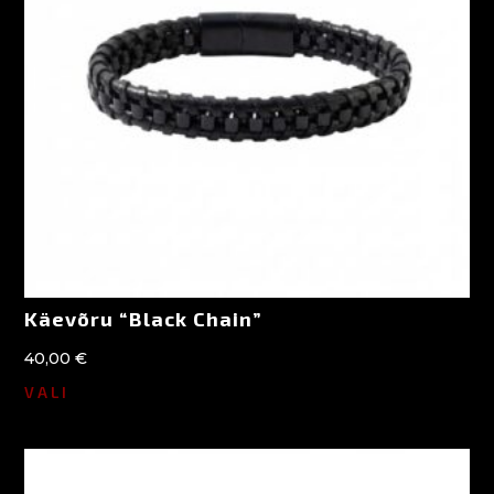
Käevõru “Black Chain”
40,00
€
VALI