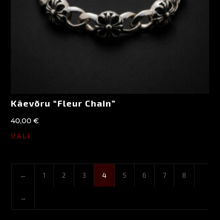
Käevõru “Fleur Chain”
40,00
€
VALI
←
1
2
3
4
5
6
7
8
→