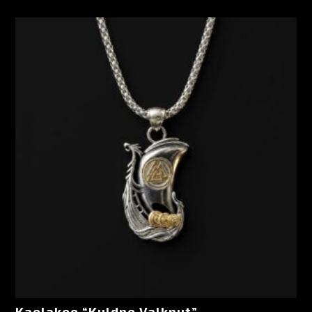
Kaelakee “Kuldne Valknut”