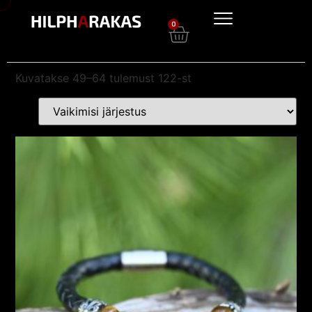
0
Kuvatakse 49–64 tulemust 122-st