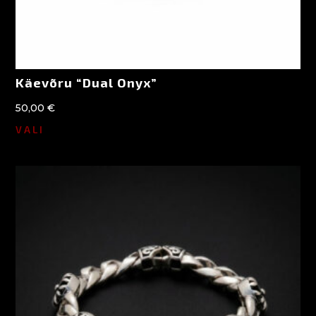
Käevõru “Dual Onyx”
50,00
€
VALI