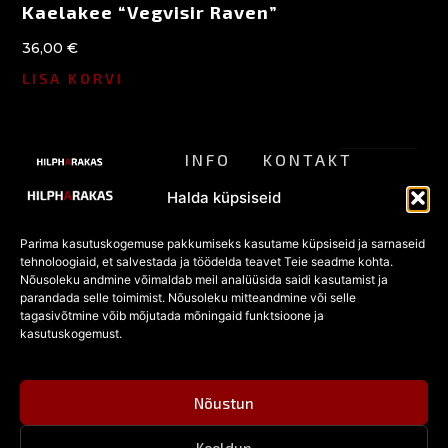
Kaelakee “Vegvisir Raven”
36,00
€
LISA KORVI
INFO
KONTAKT
ALTERNATIIVSE
Meist
pood@hilpharakas.ee
STIILI
Privaatsu
Halda küpsiseid
POOD
Tagastamine
Tel. +372
spoliitika
5182136
Parima kasutuskogemuse pakkumiseks kasutame küpsiseid ja sarnaseid
KKK
Eesti
tehnoloogiaid, et salvestada ja töödelda teavet Teie seadme kohta.
Müügitingi
Facebook
vanim
Nõusoleku andmine võimaldab meil analüüsida saidi kasutamist ja
POOD
alternatiivmoe
parandada selle toimimist. Nõusoleku mitteandmine või selle
mused
pood
Kõik
tagasivõtmine võib mõjutada mõningaid funktsioone ja
alates
tooted
kasutuskogemust.
Küpsised
1996.
Sooduspakkumised
© 2026
aastast —
Hilpharakas.
gooti,
Kõik
Nõustun
punk- ja
õigused
rokkstiili
kaitstud.
ehted,
Keeldun