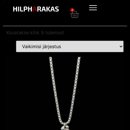
0
Kuvatakse kõik 9 tulemust