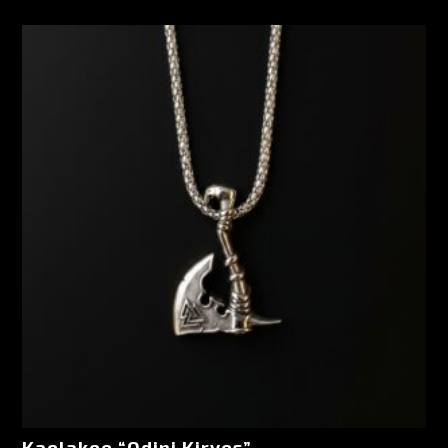
Kaelakee “Odini Kirves”